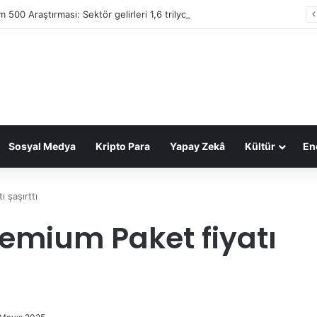
im 500 Araştırması: Sektör gelirleri 1,6 trilyon TL’ye ulaştı
Sosyal Medya
Kripto Para
Yapay Zekâ
Kültür
Ene
 şaşırttı
remium Paket fiyatı