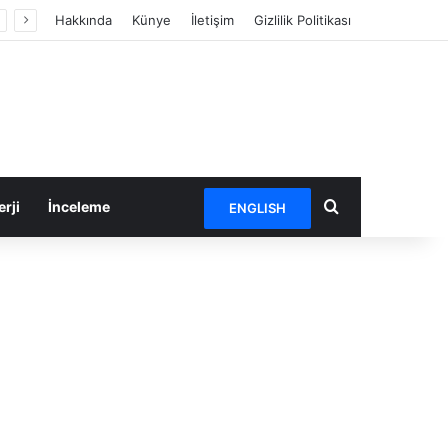
Hakkında
Künye
İletişim
Gizlilik Politikası
Arama yap ...
rji
İnceleme
ENGLISH