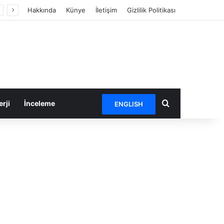
Hakkında
Künye
İletişim
Gizlilik Politikası
Arama yap ...
rji
İnceleme
ENGLISH