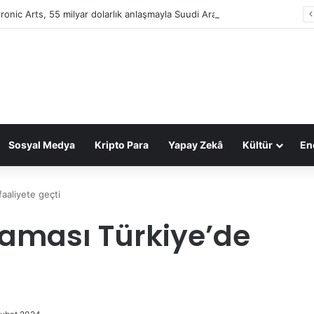
tronic Arts, 55 milyar dolarlık anlaşmayla Suudi Arabistan’ın oldu
Sosyal Medya
Kripto Para
Yapay Zekâ
Kültür
Ene
aaliyete geçti
aması Türkiye’de