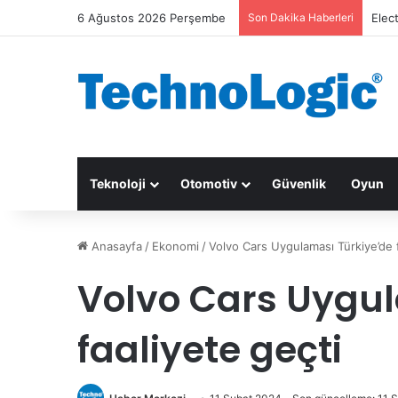
6 Ağustos 2026 Perşembe
Son Dakika Haberleri
Elec
Teknoloji
Otomotiv
Güvenlik
Oyun
Anasayfa
/
Ekonomi
/
Volvo Cars Uygulaması Türkiye’de f
Volvo Cars Uygul
faaliyete geçti