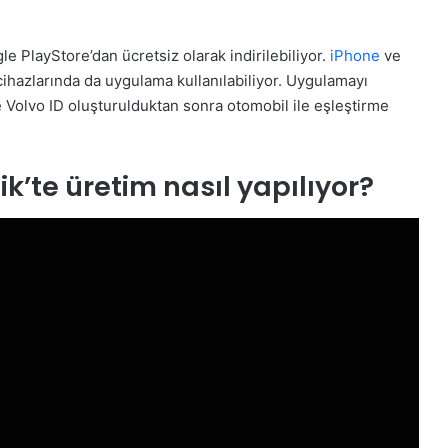
 PlayStore’dan ücretsiz olarak indirilebiliyor.
iPhone
ve
ihazlarında da uygulama kullanılabiliyor. Uygulamayı
le Volvo ID oluşturulduktan sonra otomobil ile eşleştirme
k’te üretim nasıl yapılıyor?