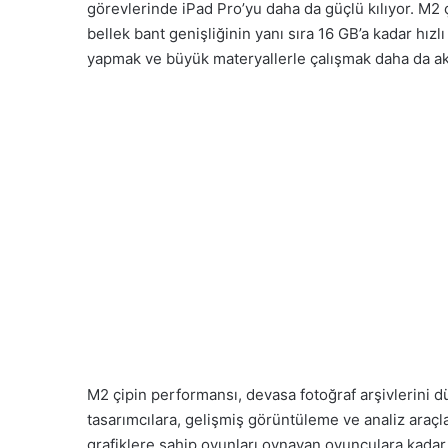
görevlerinde iPad Pro’yu daha da güçlü kılıyor. M2 
bellek bant genişliğinin yanı sıra 16 GB’a kadar hızl
yapmak ve büyük materyallerle çalışmak daha da akı
M2 çipin performansı, devasa fotoğraf arşivlerini 
tasarımcılara, gelişmiş görüntüleme ve analiz araçl
grafiklere sahip oyunları oynayan oyunculara kadar 