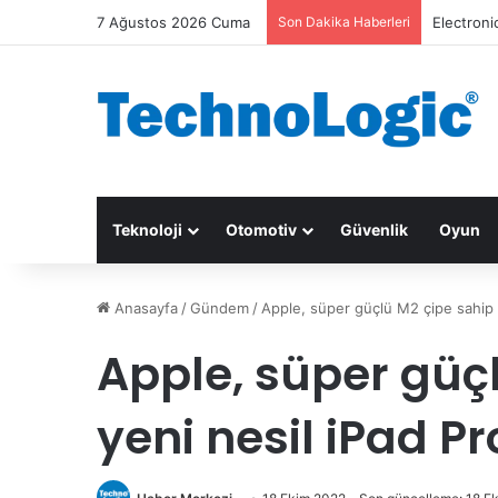
7 Ağustos 2026 Cuma
Son Dakika Haberleri
Electroni
Teknoloji
Otomotiv
Güvenlik
Oyun
Anasayfa
/
Gündem
/
Apple, süper güçlü M2 çipe sahip y
Apple, süper güç
yeni nesil iPad Pr