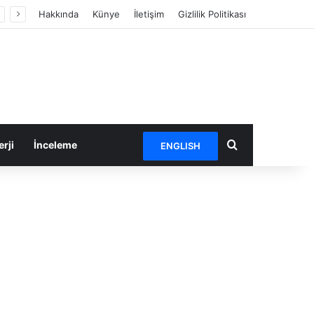
Hakkında
Künye
İletişim
Gizlilik Politikası
Arama yap ...
rji
İnceleme
ENGLISH