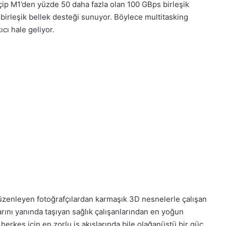
çip M1’den yüzde 50 daha fazla olan 100 GBps birleşik
ı birleşik bellek desteği sunuyor. Böylece multitasking
cı hale geliyor.
düzenleyen fotoğrafçılardan karmaşık 3D nesnelerle çalışan
arını yanında taşıyan sağlık çalışanlarından en yoğun
herkes için en zorlu iş akışlarında bile olağanüstü bir güç