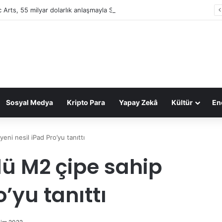
c Arts, 55 milyar dolarlık anlaşmayla Suudi Arabistan’ın oldu
Sosyal Medya
Kripto Para
Yapay Zekâ
Kültür
Ene
eni nesil iPad Pro’yu tanıttı
lü M2 çipe sahip
o’yu tanıttı