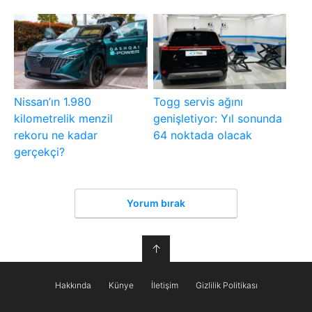
Nissan’ın 1.980
Togg servis ağını
kilometrelik menzil
genişletiyor: Yıl sonunda
rekoru ne kadar
64 noktada olacak
gerçekçi?
Yorum bırak
↑
Hakkında
Künye
İletişim
Gizlilik Politikası