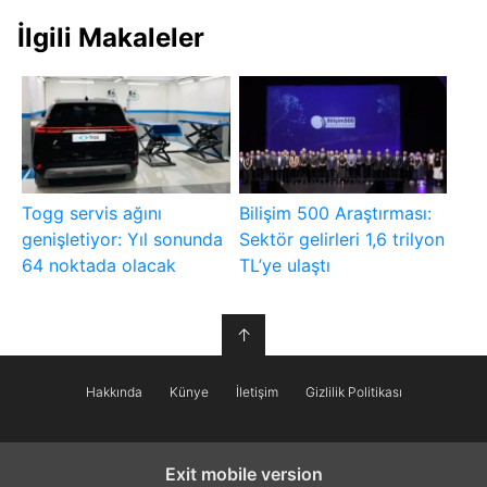
İlgili Makaleler
Togg servis ağını
Bilişim 500 Araştırması:
genişletiyor: Yıl sonunda
Sektör gelirleri 1,6 trilyon
64 noktada olacak
TL’ye ulaştı
↑
Hakkında
Künye
İletişim
Gizlilik Politikası
Exit mobile version