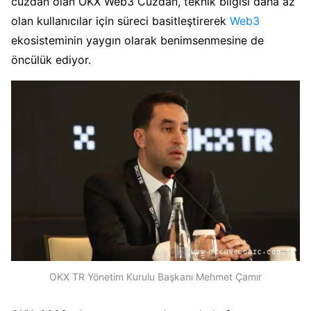
cüzdan olan OKX Web3 Cüzdan, teknik bilgisi daha az
olan kullanıcılar için süreci basitleştirerek
Web3
ekosisteminin yaygın olarak benimsenmesine de
öncülük ediyor.
OKX TR Yönetim Kurulu Başkanı Mehmet Çamır