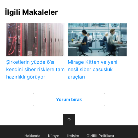
İlgili Makaleler
Şirketlerin yüzde 6’sı
Mirage Kitten ve yeni
kendini siber risklere tam
nesil siber casusluk
hazırlıklı görüyor
araçları
Yorum bırak
↑
Hakkında
Künye
İletişim
Gizlilik Politikası