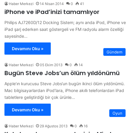
Haber Merkezi
14 Nisan 2014
0
41
iPhone ve iPad’inizi tamamlıyor
Philips AJ7260D/12 Docking Sistem; aynı anda iPod, iPhone ve
iPad şarj ederken saat göstergeli ve FM radyolu alarm özelliği
sayesinde…
Devamını Oku »
Gündem
Haber Merkezi
05 Ekim 2013
0
14
Bugün Steve Jobs’un ölüm yıldönümü
Apple’ın kurucusu Steve Jobs’un bugün ikinci ölüm yıldönümü.
Mac bilgisayarlardan iPod’lara, iPhone akıllı telefonlardan iPad
tabletlere geliştirdiği bir çok ürünle…
Devamını Oku »
Oyun
Haber Merkezi
29 Ağustos 2013
0
16