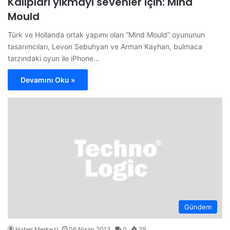
Kalıpları yıkmayı sevenler için: Mind
Mould
Türk ve Hollanda ortak yapımı olan “Mind Mould” oyununun
tasarımcıları, Levon Sebuhyan ve Arman Kayhan, bulmaca
tarzındaki oyun ile iPhone…
Devamını Oku »
Gündem
Haber Merkezi
06 Nisan 2013
0
29