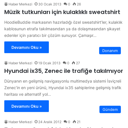
Haber Merkezi
30 Ocak 2013
0
26
Müzik tutkunları için kulaklıklı sweatshirt
HoodieBuddie markasının hazırladığı özel sweatshirt’ler, kulaklık
kablosunun etrafa takılmasından ya da dolaşmasından şikayet
edenler için yaratıcı bir çözüm sunuyor. Çamaşır…
Devamını Oku »
Donanım
Haber Merkezi
19 Ocak 2013
0
27
Hyundai ix35, Zenec ile trafiğe takılmıyor
Dünyanın en gelişmiş navigasyonlu multimedya sistemi İsviçreli
Zenec’in en yeni ürünü, Hyundai ix35 sahiplerine gelişmiş trafik
haritası ve alternatif yol…
Devamını Oku »
Gündem
Haber Merkezi
24 Aralık 2012
0
21