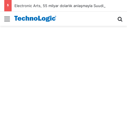
Electronic Arts, 55 milyar dolarlık anlaşmayla Suudi Arabistan’ın oldu
Menü
A