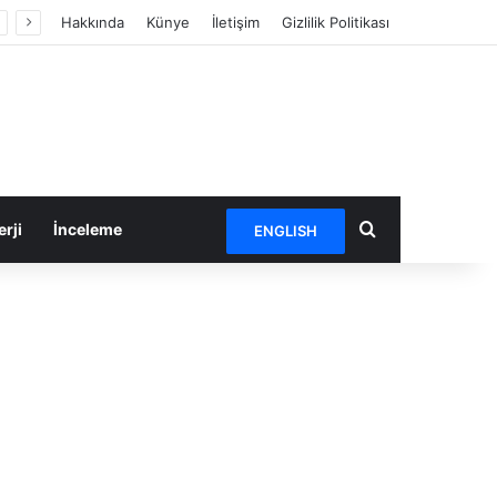
Hakkında
Künye
İletişim
Gizlilik Politikası
Arama yap ...
rji
İnceleme
ENGLISH