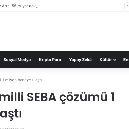
c Arts, 55 milyar dolarlık anlaşmayla Suudi Arabistan’ın oldu
Sosyal Medya
Kripto Para
Yapay Zekâ
Kültür
Ene
 1 milyon haneye ulaştı
milli SEBA çözümü 1
aştı