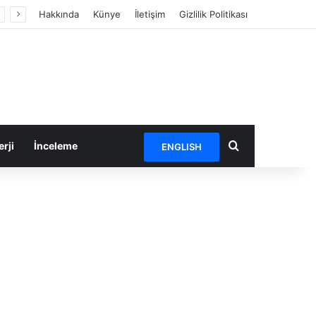
Hakkında
Künye
İletişim
Gizlilik Politikası
Arama yap ...
rji
İnceleme
ENGLISH