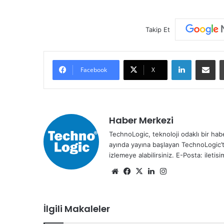
Takip Et
LinkedIn
E-Posta ile paylaş
Facebook
X
Haber Merkezi
TechnoLogic, teknoloji odaklı bir habe
ayında yayına başlayan TechnoLogic’t
izlemeye alabilirsiniz. E-Posta: ileti
We
Fa
X
Lin
Ins
b
ce
ke
tag
sit
bo
dIn
ra
İlgili Makaleler
esi
ok
m