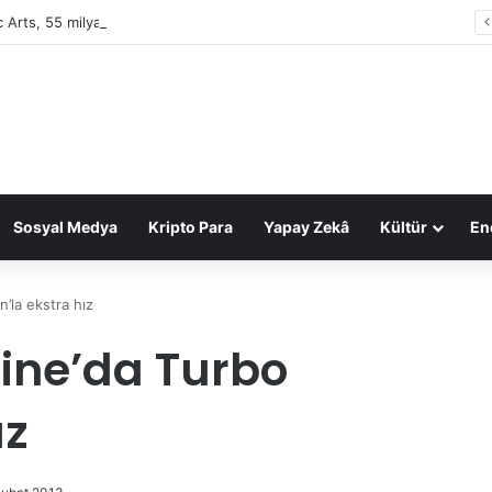
c Arts, 55 milyar dolarlık anlaşmayla Suudi Arabistan’ın oldu
Sosyal Medya
Kripto Para
Yapay Zekâ
Kültür
Ene
’la ekstra hız
line’da Turbo
ız