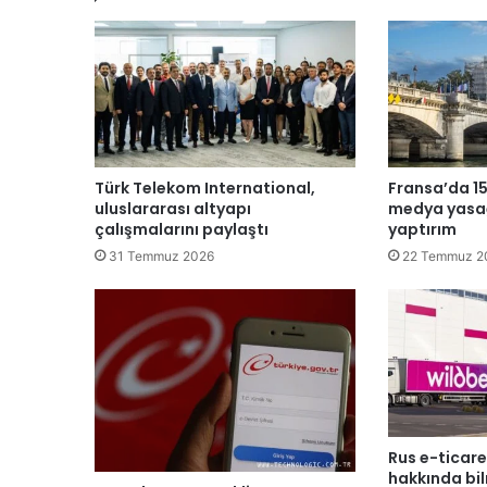
Türk Telekom International,
Fransa’da 15
uluslararası altyapı
medya yasağ
çalışmalarını paylaştı
yaptırım
31 Temmuz 2026
22 Temmuz 2
Rus e-ticare
hakkında bi