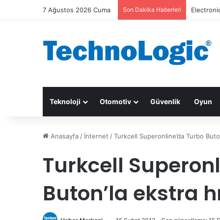
7 Ağustos 2026 Cuma
Son Dakika Haberleri
Electroni
Teknoloji
Otomotiv
Güvenlik
Oyun
Anasayfa
/
İnternet
/
Turkcell Superonline’da Turbo Buton
Turkcell Superon
Buton’la ekstra h