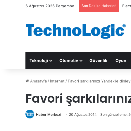
6 Ağustos 2026 Perşembe
Son Dakika Haberleri
Elec
Teknoloji
Otomotiv
Güvenlik
Oyun
Anasayfa
/
İnternet
/
Favori şarkılarınızı Yandex’le dinley
Favori şarkılarını
Haber Merkezi
20 Ağustos 2014
Son güncelleme: 2