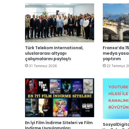
Türk Telekom International,
Fransa’da 15
uluslararası altyapı
medya yasağ
çalışmalarını paylaştı
yaptırım
31 Temmuz 2026
22 Temmuz 2
En İyi Film İndirme Siteleri ve Film
SosyalDigita
İndirme Uygulamaları