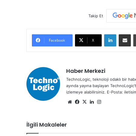
Takip Et
LinkedIn
E-Posta ile paylaş
Facebook
X
Haber Merkezi
TechnoLogic, teknoloji odaklı bir habe
ayında yayına başlayan TechnoLogic’t
izlemeye alabilirsiniz. E-Posta: ileti
We
Fa
X
Lin
Ins
b
ce
ke
tag
sit
bo
dIn
ra
İlgili Makaleler
esi
ok
m