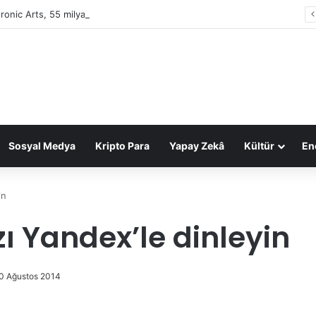
tronic Arts, 55 milyar dolarlık anlaşmayla Suudi Arabistan’ın oldu
Sosyal Medya
Kripto Para
Yapay Zekâ
Kültür
Ene
in
zı Yandex’le dinleyin
0 Ağustos 2014