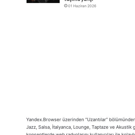
01 Haziran 2026
Yandex.Browser üzerinden “Uzantılar” bölümünden a
Jazz, Salsa, İtalyanca, Lounge, Taptaze ve Akustik g
konseptlerde web radyolarını kullanıcıları ile kolayl