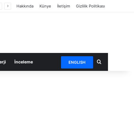
Hakkında
Künye
İletişim
Gizlilik Politikası
Arama yap ...
rji
İnceleme
ENGLISH